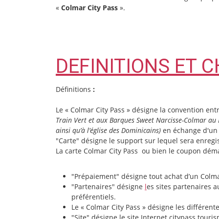
«
Colmar City Pass
».
DEFINITIONS ET 
Définitions
:
Le « Colmar City Pass » désigne la convention entre
Train Vert et aux Barques Sweet Narcisse-Colmar au Fi
ainsi qu’à l’église des Dominicains)
en échange d'un p
"Carte" désigne le support sur lequel sera enregi
La carte Colmar City Pass ou bien le coupon déma
"Prépaiement" désigne tout achat d’un Colmar 
"Partenaires" désigne
l
es sites partenaires a
préférentiels.
Le « Colmar City Pass » désigne les différent
"Site" désigne le site Internet citypass.tour