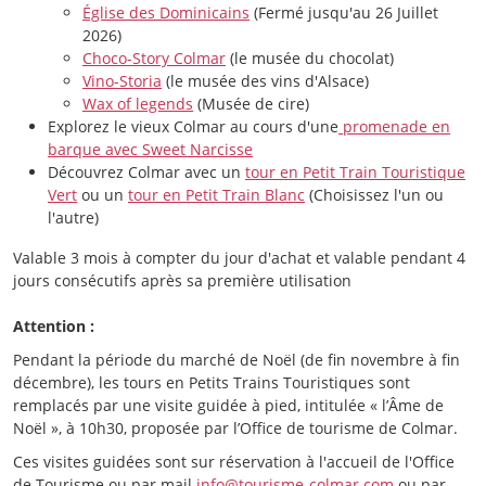
Église des Dominicains
(Fermé jusqu'au 26 Juillet
2026)
Choco-Story Colmar
(le musée du chocolat)
Vino-Storia
(le musée des vins d'Alsace)
Wax of legends
(Musée de cire)
Explorez le vieux Colmar au cours d'une
promenade en
barque avec Sweet Narcisse
Découvrez Colmar avec un
tour en Petit Train Touristique
Vert
ou un
tour en Petit Train Blanc
(Choisissez l'un ou
l'autre)
Valable 3 mois à compter du jour d'achat et valable pendant 4
jours consécutifs après sa première utilisation
Attention :
Pendant la période du marché de Noël (de fin novembre à fin
décembre), les tours en Petits Trains Touristiques sont
remplacés par une visite guidée à pied, intitulée « l’Âme de
Noël », à 10h30, proposée par l’Office de tourisme de Colmar.
Ces visites guidées sont sur réservation à l'accueil de l'Office
de Tourisme ou par mail
info@tourisme-colmar.com
ou par